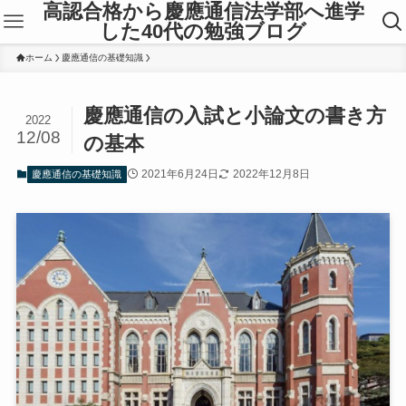
高認合格から慶應通信法学部へ進学
した40代の勉強ブログ
ホーム
慶應通信の基礎知識
慶應通信の入試と小論文の書き方
2022
12/08
の基本
2021年6月24日
2022年12月8日
慶應通信の基礎知識