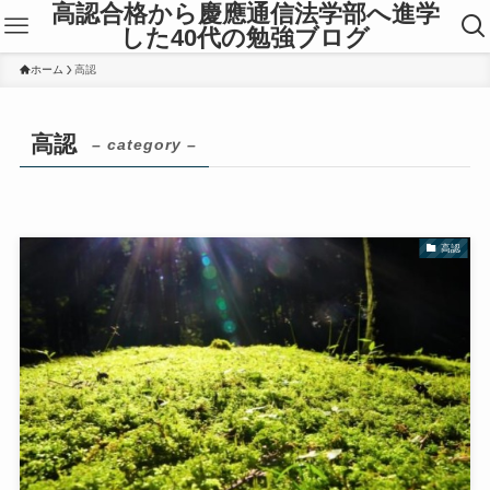
高認合格から慶應通信法学部へ進学
した40代の勉強ブログ
ホーム
高認
高認
– category –
高認